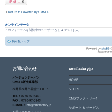
閉鎖中トピック
Return to Powered by CMSF4
オンラインデータ
このフォーラムを閲覧中のユーザー: なし & ゲスト[3人]
掲示板トップ
Powered by
phpBB
©
Japanese tr
お問い合わせ
cmsfactory.jp
バージョンジャパン
HOME
CMSF4販売事業部
福井県福井市花堂中1-8-15
STORE
TEL：
0776-97-5443
CMSファクトリー4
FAX：
0776-97-5343
E-MAIL：
info@cmsfactory.jp
サポート & サービス
お問い合わせフォーム