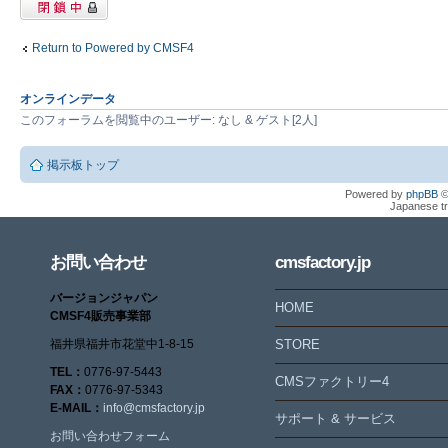
閉鎖中トピック
Return to Powered by CMSF4
オンラインデータ
このフォーラムを閲覧中のユーザー: なし & ゲスト[2人]
掲示板トップ
Powered by
phpBB
©
Japanese tr
お問い合わせ
cmsfactory.jp
バージョンジャパン
HOME
CMSF4販売事業部
福井県福井市花堂中1-8-15
STORE
TEL：
0776-97-5443
CMSファクトリー4
FAX：
0776-97-5343
E-MAIL：
info@cmsfactory.jp
サポート & サービス
お問い合わせフォーム