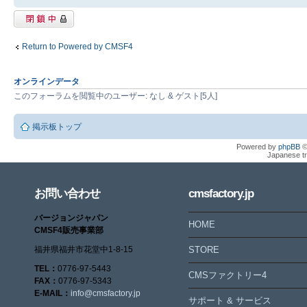
閉鎖中トピック
Return to Powered by CMSF4
オンラインデータ
このフォーラムを閲覧中のユーザー: なし & ゲスト[5人]
掲示板トップ
Powered by
phpBB
©
Japanese tr
お問い合わせ
cmsfactory.jp
バージョンジャパン
HOME
CMSF4販売事業部
福井県福井市花堂中1-8-15
STORE
TEL：
0776-97-5443
CMSファクトリー4
FAX：
0776-97-5343
E-MAIL：
info@cmsfactory.jp
サポート & サービス