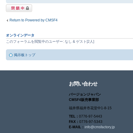
閉鎖中トピック
Return to Powered by CMSF4
オンラインデータ
このフォーラムを閲覧中のユーザー: なし & ゲスト[2人]
掲示板トップ
お問い合わせ
バージョンジャパン
CMSF4販売事業部
福井県福井市花堂中1-8-15
TEL：
0776-97-5443
FAX：
0776-97-5343
E-MAIL：
info@cmsfactory.jp