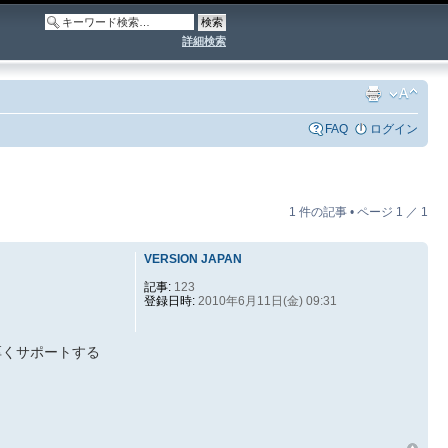
詳細検索
FAQ
ログイン
1 件の記事 • ページ
1
／
1
VERSION JAPAN
記事:
123
登録日時:
2010年6月11日(金) 09:31
厚くサポートする