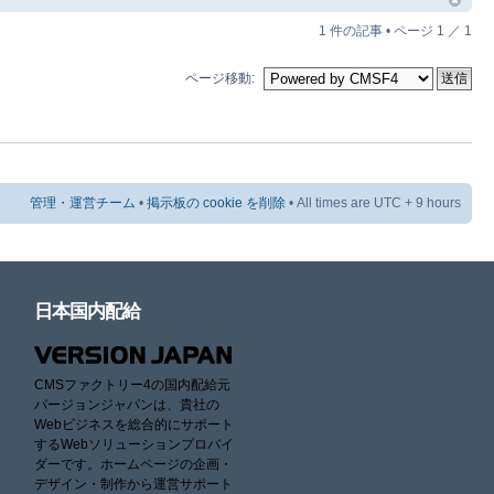
1 件の記事 • ページ
1
／
1
ページ移動:
管理・運営チーム
•
掲示板の cookie を削除
• All times are UTC + 9 hours
日本国内配給
CMSファクトリー4の国内配給元
バージョンジャパンは、貴社の
Webビジネスを総合的にサポート
するWebソリューションプロバイ
ダーです。ホームページの企画・
デザイン・制作から運営サポート