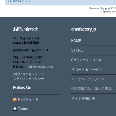
掲示板トップ
Powered by
phpBB
©
Japanese tr
お問い合わせ
cmsfactory.jp
バージョンジャパン
HOME
CMSF4販売事業部
福井県福井市花堂中1-8-15
STORE
TEL：
0776-97-5443
CMSファクトリー4
FAX：
0776-97-5343
E-MAIL：
info@cmsfactory.jp
サポート & サービス
お問い合わせフォーム
プライバシーポリシー
アドオン・プラグイン
Follow Us
特定商取引法に基づく表記
サイト利用条件
RSSフィード
Twitter