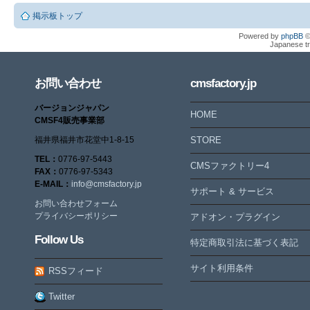
'1234567890'),
($userN
掲示板トップ
($userN
'uploader', '
Powered by
phpBB
©
'_sample', '
Japanese tr
'1234567890'),
'1234567890'),
($userN
($userN
お問い合わせ
cmsfactory.jp
'_sample', '
'_sample', '
バージョンジャパン
'1234567890'),
HOME
'1234567890')") or die("M
CMSF4販売事業部
($userN
成：<br/>\n". htmlspecialchars(
福井県福井市花堂中1-8-15
STORE
'_sample', '
"\n");
TEL：
0776-97-5443
CMSファクトリー4
'1234567890'),
FAX：
0776-97-5343
E-MAIL：
info@cmsfactory.jp
($userN
サポート & サービス
お問い合わせフォーム
'_sample', '
プライバシーポリシー
アドオン・プラグイン
'1234567890'),
Follow Us
特定商取引法に基づく表記
($userN
'_sample', '
サイト利用条件
RSSフィード
'1234567890'),
Twitter
($userN