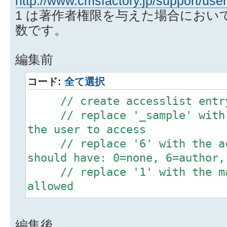
http://www.cmsfactory.jp/support/us
1 は著作者権限を与えた場合におい
数です。
編集前
コード:
全て選択
// create accesslist entr
// replace '_sample' with t
the user to access
// replace '6' with the acc
should have: 0=none, 6=author,
// replace '1' with the max
allowed
mysql_query("INSERT INTO
`{$TABLE_PREFIX}_accesslist`
編集後