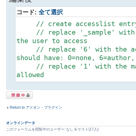
(userN
tableName, accessLevel, m
コード:
全て選択
randomSaveId)
// create accesslist entr
VALUES ($userN
// replace '_sample' with t
'1', NULL, '1234
the user to access
($userN
// replace '6' with the acc
'_sample', '
should have: 0=none, 6=author,
'1234567890'),
// replace '1' with the max
($userN
allowed
'_sample', '
mysql_query("INSERT INTO
'1234567890'),
`{$TABLE_PREFIX}_accesslist`
($userN
閉鎖中トピック
(userN
'_sample', '
tableName, accessLevel, m
Return to アドオン・プラグイン
'1234567890'),
randomSaveId)
($userN
オンラインデータ
VALUES ($userN
'_sample', '
このフォーラムを閲覧中のユーザー: なし & ゲスト[17人]
'1', NULL, '1234