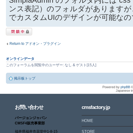
SimplaAdmin のフォルダ内には cs
ンス表記）のフォルダがありますが
でカスタムUIのデザインが可能な
閉鎖中トピック
Return to アドオン・プラグイン
オンラインデータ
このフォーラムを閲覧中のユーザー: なし & ゲスト[15人]
掲示板トップ
Powered by
phpBB
©
Japanese tr
お問い合わせ
cmsfactory.jp
バージョンジャパン
HOME
CMSF4販売事業部
福井県福井市花堂中1-8-15
STORE