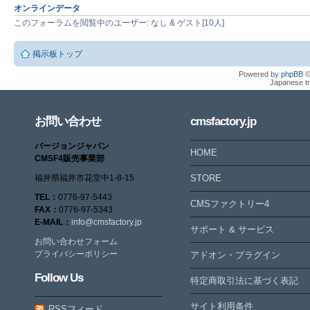
オンラインデータ
このフォーラムを閲覧中のユーザー: なし & ゲスト[10人]
掲示板トップ
Powered by
phpBB
©
Japanese tr
お問い合わせ
cmsfactory.jp
バージョンジャパン
HOME
CMSF4販売事業部
福井県福井市花堂中1-8-15
STORE
TEL：
0776-97-5443
CMSファクトリー4
FAX：
0776-97-5343
E-MAIL：
info@cmsfactory.jp
サポート & サービス
お問い合わせフォーム
プライバシーポリシー
アドオン・プラグイン
Follow Us
特定商取引法に基づく表記
サイト利用条件
RSSフィード