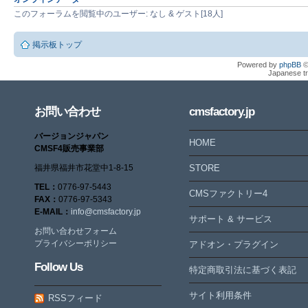
このフォーラムを閲覧中のユーザー: なし & ゲスト[18人]
掲示板トップ
Powered by
phpBB
©
Japanese tr
お問い合わせ
cmsfactory.jp
バージョンジャパン
HOME
CMSF4販売事業部
福井県福井市花堂中1-8-15
STORE
TEL：
0776-97-5443
CMSファクトリー4
FAX：
0776-97-5343
E-MAIL：
info@cmsfactory.jp
サポート & サービス
お問い合わせフォーム
プライバシーポリシー
アドオン・プラグイン
Follow Us
特定商取引法に基づく表記
サイト利用条件
RSSフィード