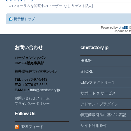
このフォーラムを閲覧中のユーザー: なし & ゲスト[2人]
掲示板トップ
Powered by
phpBB
©
Japanese tr
お問い合わせ
cmsfactory.jp
バージョンジャパン
HOME
CMSF4販売事業部
福井県福井市花堂中1-8-15
STORE
TEL：
0776-97-5443
CMSファクトリー4
FAX：
0776-97-5343
E-MAIL：
info@cmsfactory.jp
サポート & サービス
お問い合わせフォーム
プライバシーポリシー
アドオン・プラグイン
Follow Us
特定商取引法に基づく表記
サイト利用条件
RSSフィード