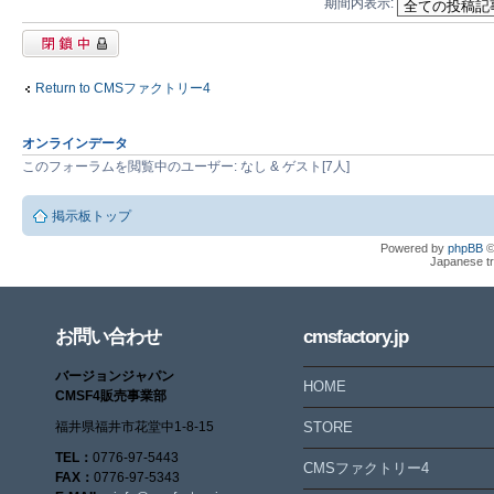
期間内表示:
閉鎖中トピック
Return to CMSファクトリー4
オンラインデータ
このフォーラムを閲覧中のユーザー: なし & ゲスト[7人]
掲示板トップ
Powered by
phpBB
©
Japanese tr
お問い合わせ
cmsfactory.jp
バージョンジャパン
HOME
CMSF4販売事業部
福井県福井市花堂中1-8-15
STORE
TEL：
0776-97-5443
CMSファクトリー4
FAX：
0776-97-5343