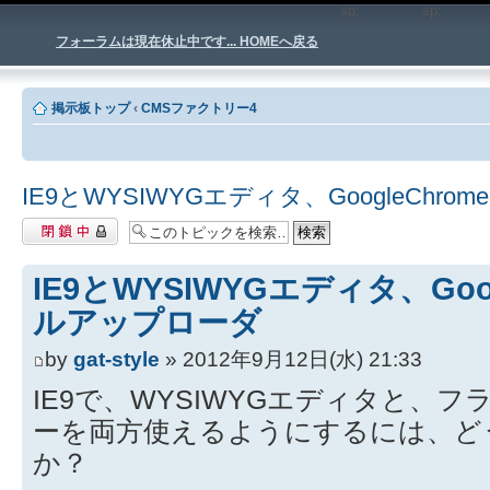
sp;
sp
フォーラムは現在休止中です... HOMEへ戻る
掲示板トップ
‹
CMSファクトリー4
IE9とWYSIWYGエディタ、GoogleCh
閉鎖中トピック
IE9とWYSIWYGエディタ、Goo
ルアップローダ
by
gat-style
» 2012年9月12日(水) 21:33
IE9で、WYSIWYGエディタと、
ーを両方使えるようにするには、ど
か？