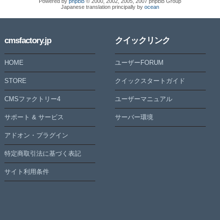
Powered by
phpBB
© 2000, 2002, 2005, 2007 phpBB Group
Japanese translation principally by
ocean
cmsfactory.jp
クイックリンク
HOME
ユーザーFORUM
STORE
クイックスタートガイド
CMSファクトリー4
ユーザーマニュアル
サポート & サービス
サーバー環境
アドオン・プラグイン
特定商取引法に基づく表記
サイト利用条件