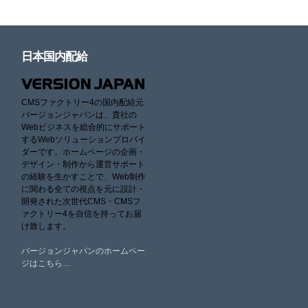
日本国内配給
CMSファクトリー4の国内配給元
バージョンジャパンは、貴社の
Webビジネスを総合的にサポート
するWebソリューションプロバイ
ダーです。ホームページの企画・
デザイン・制作から運営サポート
の経験を生かすことで、Web制作
に関わる全ての視点を元に設計・
開発された次世代CMS・CMSフ
ァクトリー4を自信を持ってお届
け致します。
バージョンジャパンのホームペー
ジはこちら…