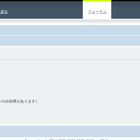
sp;
sp;
sp;
へ戻る
フォーラム
ンのみ効果があります）