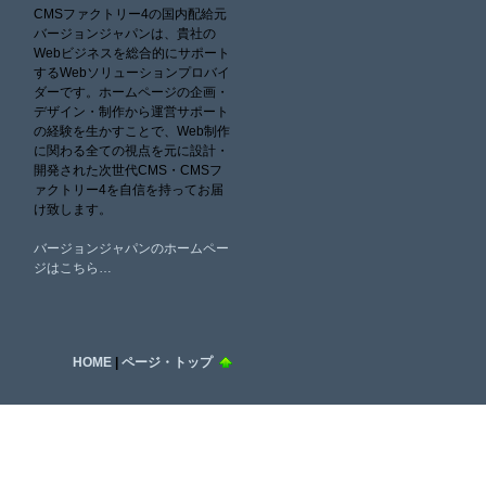
CMSファクトリー4の国内配給元
バージョンジャパンは、貴社の
Webビジネスを総合的にサポート
するWebソリューションプロバイ
ダーです。ホームページの企画・
デザイン・制作から運営サポート
の経験を生かすことで、Web制作
に関わる全ての視点を元に設計・
開発された次世代CMS・CMSフ
ァクトリー4を自信を持ってお届
け致します。
バージョンジャパンのホームペー
ジはこちら…
HOME
|
ページ・トップ