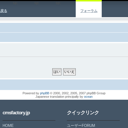
sp;
sp;
sp;
へ戻る
フォーラム
Powered by
phpBB
© 2000, 2002, 2005, 2007 phpBB Group
Japanese translation principally by
ocean
cmsfactory.jp
クイックリンク
HOME
ユーザーFORUM