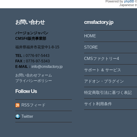
Powered by
phpBB
©
Japanese tr
お問い合わせ
cmsfactory.jp
バージョンジャパン
HOME
CMSF4販売事業部
福井県福井市花堂中1-8-15
STORE
TEL：
0776-97-5443
CMSファクトリー4
FAX：
0776-97-5343
E-MAIL：
info@cmsfactory.jp
サポート & サービス
お問い合わせフォーム
プライバシーポリシー
アドオン・プラグイン
Follow Us
特定商取引法に基づく表記
サイト利用条件
RSSフィード
Twitter