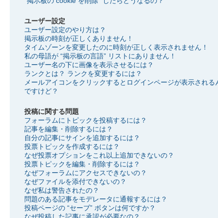
“掲示板の cookie を削除” したらどうなるの？
ユーザー設定
ユーザー設定のやり方は？
掲示板の時刻が正しくありません！
タイムゾーンを変更したのに時刻が正しく表示されません！
私の母語が “掲示板の言語” リストにありません！
ユーザー名の下に画像を表示させるには？
ランクとは？ ランクを変更するには？
メールアイコンをクリックするとログインページが表示される
ですけど？
投稿に関する問題
フォーラムにトピックを投稿するには？
記事を編集・削除するには？
自分の記事にサインを追加するには？
投票トピックを作成するには？
なぜ投票オプションをこれ以上追加できないの？
投票トピックを編集・削除するには？
なぜフォーラムにアクセスできないの？
なぜファイルを添付できないの？
なぜ私は警告されたの？
問題のある記事をモデレータに通報するには？
投稿ページの “セーブ” ボタンは何ですか？
なぜ投稿した記事に承認が必要なの？