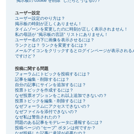
“掲示板の cookie を削除” したらどうなるの？
ユーザー設定
ユーザー設定のやり方は？
掲示板の時刻が正しくありません！
タイムゾーンを変更したのに時刻が正しく表示されません！
私の母語が “掲示板の言語” リストにありません！
ユーザー名の下に画像を表示させるには？
ランクとは？ ランクを変更するには？
メールアイコンをクリックするとログインページが表示される
ですけど？
投稿に関する問題
フォーラムにトピックを投稿するには？
記事を編集・削除するには？
自分の記事にサインを追加するには？
投票トピックを作成するには？
なぜ投票オプションをこれ以上追加できないの？
投票トピックを編集・削除するには？
なぜフォーラムにアクセスできないの？
なぜファイルを添付できないの？
なぜ私は警告されたの？
問題のある記事をモデレータに通報するには？
投稿ページの “セーブ” ボタンは何ですか？
なぜ投稿した記事に承認が必要なの？